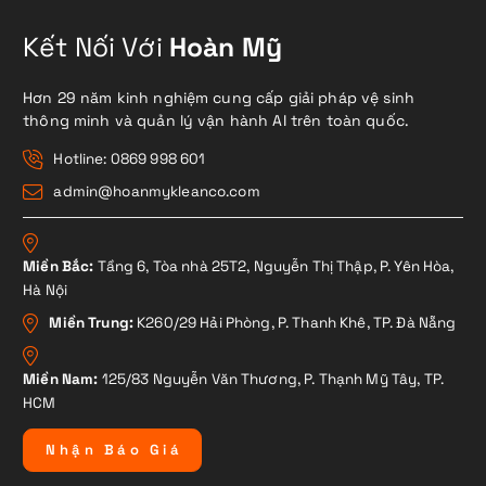
Kết Nối Với
Hoàn Mỹ
Hơn 29 năm kinh nghiệm cung cấp giải pháp vệ sinh
thông minh và quản lý vận hành AI trên toàn quốc.
Hotline: 0869 998 601
admin@hoanmykleanco.com
Miền Bắc:
Tầng 6, Tòa nhà 25T2, Nguyễn Thị Thập, P. Yên Hòa,
Hà Nội
Miền Trung:
K260/29 Hải Phòng, P. Thanh Khê, TP. Đà Nẵng
Miền Nam:
125/83 Nguyễn Văn Thương, P. Thạnh Mỹ Tây, TP.
HCM
N
h
ậ
n
B
á
o
G
i
á