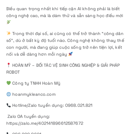
Điều quan trọng nhất khi tiếp cận AI không phải là biết
công nghệ cao, mà là dám thử và sẵn sàng học điều mới
Trong thời đại số, ai cũng có thể trở thành “công dân
số”, dù ở bất kỳ độ tuổi nào. Công nghệ không thay thế
con người, mà đang giúp cuộc sống trở nên tiện lợi, kết
nối và dễ dàng hơn mỗi ngày
HOÀN MỸ – ĐỐI TÁC VỆ SINH CÔNG NGHIỆP & GIẢI PHÁP
ROBOT
Công ty TNHH Hoàn Mỹ
hoanmykleanco.com
Hotline/Zalo tuyển dụng: 0968.021.821
Zalo OA tuyển dụng:
https://zalo.me/402141896612587672