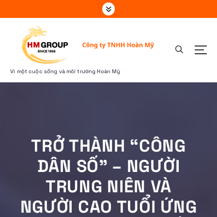
S
k
i
p
t
o
c
Vì một cuộc sống và môi trường Hoàn Mỹ
o
n
t
e
n
t
TRỞ THÀNH “CÔNG
DÂN SỐ” – NGƯỜI
TRUNG NIÊN VÀ
NGƯỜI CAO TUỔI ỨNG