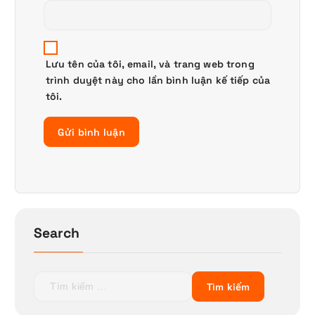
Lưu tên của tôi, email, và trang web trong
trình duyệt này cho lần bình luận kế tiếp của
tôi.
Search
T
ì
m