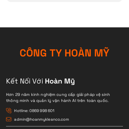
C
Ô
N
G
T
Y
H
O
À
N
M
Ỹ
Kết Nối Với
Hoàn Mỹ
Hơn 29 năm kinh nghiệm cung cấp giải pháp vệ sinh
thông minh và quản lý vận hành AI trên toàn quốc.
Hotline: 0869 998 601
admin@hoanmykleanco.com