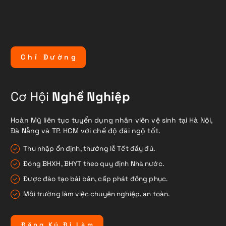
C
h
ỉ
Đ
ư
ờ
n
g
Cơ Hội
Nghề Nghiệp
Hoàn Mỹ liên tục tuyển dụng nhân viên vệ sinh tại Hà Nội,
Đà Nẵng và TP. HCM với chế độ đãi ngộ tốt.
Thu nhập ổn định, thưởng lễ Tết đầy đủ.
Đóng BHXH, BHYT theo quy định Nhà nước.
Được đào tạo bài bản, cấp phát đồng phục.
Môi trường làm việc chuyên nghiệp, an toàn.
Đ
ă
n
g
K
ý
Đ
i
L
à
m