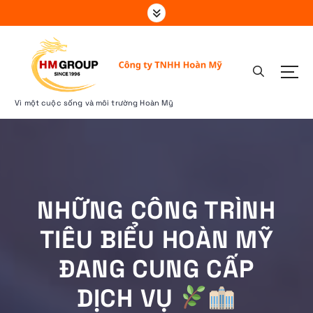
S
k
i
p
t
o
c
Vì một cuộc sống và môi trường Hoàn Mỹ
o
n
t
e
n
t
NHỮNG CÔNG TRÌNH
TIÊU BIỂU HOÀN MỸ
ĐANG CUNG CẤP
DỊCH VỤ