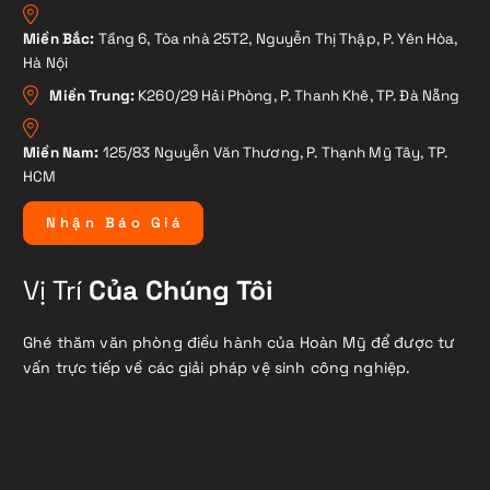
Miền Bắc:
Tầng 6, Tòa nhà 25T2, Nguyễn Thị Thập, P. Yên Hòa,
Hà Nội
Miền Trung:
K260/29 Hải Phòng, P. Thanh Khê, TP. Đà Nẵng
Miền Nam:
125/83 Nguyễn Văn Thương, P. Thạnh Mỹ Tây, TP.
HCM
N
h
ậ
n
B
á
o
G
i
á
Vị Trí
Của Chúng Tôi
Ghé thăm văn phòng điều hành của Hoàn Mỹ để được tư
vấn trực tiếp về các giải pháp vệ sinh công nghiệp.