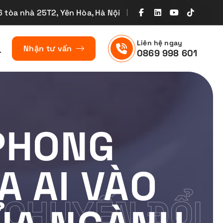
6 tòa nhà 25T2, Yên Hòa, Hà Nội
Liên hệ ngay
Nhận tư vấn
0869 998 601
 PHONG
A AI VÀO
 CHUYỂN ĐỔI