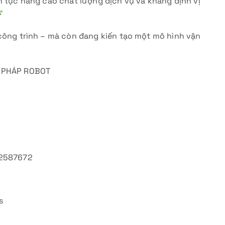
n tục nâng cao chất lượng dịch vụ và khẳng định vị
công trình – mà còn đang kiến tạo một mô hình vận
I PHÁP ROBOT
612587672
s