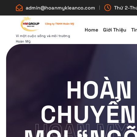
S
admin@hoanmykleanco.com
Thứ 2-Thứ
k
i
p
Home
Giới Thiệu
Ti
t
Vì một cuộc sống và môi trường
Hoàn Mỹ
o
c
o
n
HOÀN 
t
e
n
CHUYỂN 
t
HOÀN MỸ 