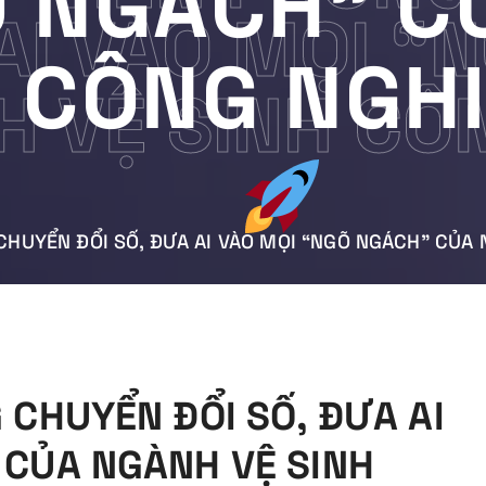
Õ NGÁCH” C
AI VÀO MỌI “
H CÔNG NGH
H VỆ SINH CÔ
CHUYỂN ĐỔI SỐ, ĐƯA AI VÀO MỌI “NGÕ NGÁCH” CỦA
 CHUYỂN ĐỔI SỐ, ĐƯA AI
 CỦA NGÀNH VỆ SINH