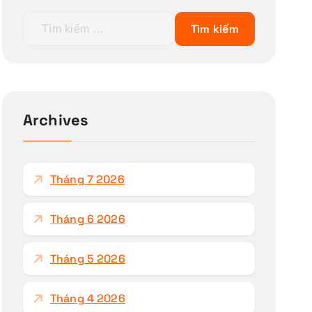
T
ì
m
k
i
ế
Archives
m
c
h
Tháng 7 2026
o
:
Tháng 6 2026
Tháng 5 2026
Tháng 4 2026