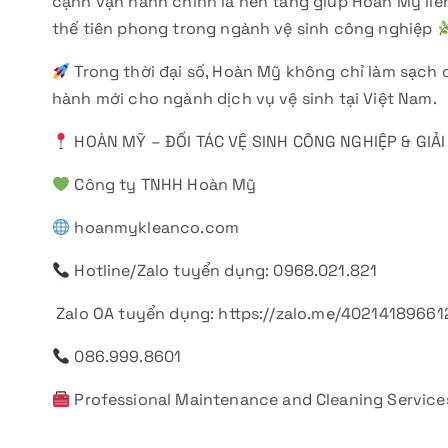
cạnh vận hành chính là nền tảng giúp Hoàn Mỹ liê
thế tiên phong trong ngành vệ sinh công nghiệp
Trong thời đại số, Hoàn Mỹ không chỉ làm sạch 
hành mới cho ngành dịch vụ vệ sinh tại Việt Nam.
HOÀN MỸ – ĐỐI TÁC VỆ SINH CÔNG NGHIỆP & GIẢ
Công ty TNHH Hoàn Mỹ
hoanmykleanco.com
Hotline/Zalo tuyển dụng: 0968.021.821
Zalo OA tuyển dụng: https://zalo.me/402141896
086.999.8601
Professional Maintenance and Cleaning Service