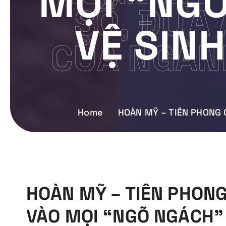
MỌI “NG
SỐ, ĐƯA 
VỆ SIN
CỦA NGÀN
Home
HOÀN MỸ – TIÊN PHONG 
HOÀN MỸ – TIÊN PHONG
VÀO MỌI “NGÕ NGÁCH”