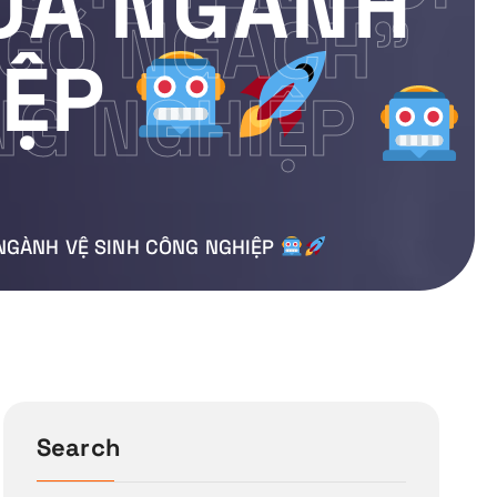
ỦA NGÀNH
NGÕ NGÁCH”
IỆP
NG NGHIỆP
 NGÀNH VỆ SINH CÔNG NGHIỆP
Search