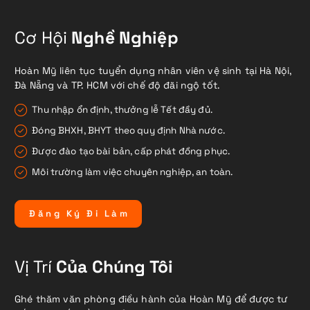
Cơ Hội
Nghề Nghiệp
Hoàn Mỹ liên tục tuyển dụng nhân viên vệ sinh tại Hà Nội,
Đà Nẵng và TP. HCM với chế độ đãi ngộ tốt.
Thu nhập ổn định, thưởng lễ Tết đầy đủ.
Đóng BHXH, BHYT theo quy định Nhà nước.
Được đào tạo bài bản, cấp phát đồng phục.
Môi trường làm việc chuyên nghiệp, an toàn.
Đ
ă
n
g
K
ý
Đ
i
L
à
m
Vị Trí
Của Chúng Tôi
Ghé thăm văn phòng điều hành của Hoàn Mỹ để được tư