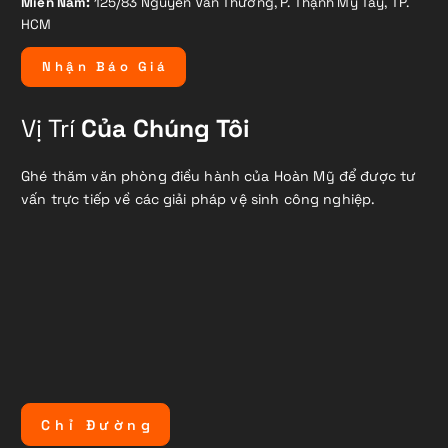
Miền Nam:
125/83 Nguyễn Văn Thương, P. Thạnh Mỹ Tây, TP.
HCM
N
h
ậ
n
B
á
o
G
i
á
Vị Trí
Của Chúng Tôi
Ghé thăm văn phòng điều hành của Hoàn Mỹ để được tư
vấn trực tiếp về các giải pháp vệ sinh công nghiệp.
C
h
ỉ
Đ
ư
ờ
n
g