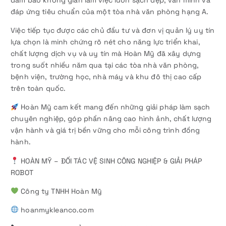
đảm bảo không gian làm việc luôn sạch đẹp, văn minh và
đáp ứng tiêu chuẩn của một tòa nhà văn phòng hạng A.
Việc tiếp tục được các chủ đầu tư và đơn vị quản lý uy tín
lựa chọn là minh chứng rõ nét cho năng lực triển khai,
chất lượng dịch vụ và uy tín mà Hoàn Mỹ đã xây dựng
trong suốt nhiều năm qua tại các tòa nhà văn phòng,
bệnh viện, trường học, nhà máy và khu đô thị cao cấp
trên toàn quốc.
Hoàn Mỹ cam kết mang đến những giải pháp làm sạch
chuyên nghiệp, góp phần nâng cao hình ảnh, chất lượng
vận hành và giá trị bền vững cho mỗi công trình đồng
hành.
HOÀN MỸ – ĐỐI TÁC VỆ SINH CÔNG NGHIỆP & GIẢI PHÁP
ROBOT
Công ty TNHH Hoàn Mỹ
hoanmykleanco.com