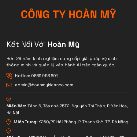
C
Ô
N
G
T
Y
H
O
À
N
M
Ỹ
Kết Nối Với
Hoàn Mỹ
Hơn 29 năm kinh nghiệm cung cấp giải pháp vệ sinh
thông minh và quản lý vận hành AI trên toàn quốc.
Hotline: 0869 998 601
admin@hoanmykleanco.com
Miền Bắc:
Tầng 6, Tòa nhà 25T2, Nguyễn Thị Thập, P. Yên Hòa,
Hà Nội
Miền Trung:
K260/29 Hải Phòng, P. Thanh Khê, TP. Đà Nẵng