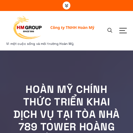
S
k
i
p
t
o
c
Vì một cuộc sống và môi trường Hoàn Mỹ
o
n
t
e
n
t
HOÀN MỸ CHÍNH
THỨC TRIỂN KHAI
DỊCH VỤ TẠI TÒA NHÀ
789 TOWER HOÀNG