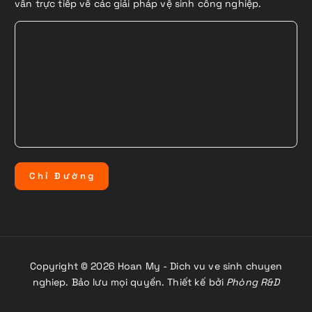
vấn trực tiếp về các giải pháp vệ sinh công nghiệp.
C
h
ỉ
Đ
ư
ờ
n
g
Copyright © 2026 Hoan My - Dich vu ve sinh chuyen
nghiep. Bảo lưu mọi quyền. Thiết kế bởi
Phòng R&D