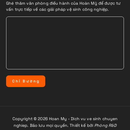
Ghé thăm văn phòng điều hành của Hoàn Mỹ để được tư
vấn trực tiếp về các giải pháp vệ sinh công nghiệp.
C
h
ỉ
Đ
ư
ờ
n
g
Copyright © 2026 Hoan My - Dich vu ve sinh chuyen
nghiep. Bảo lưu mọi quyền. Thiết kế bởi
Phòng R&D