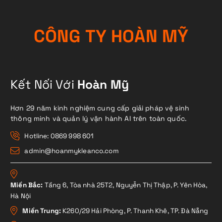
C
Ô
N
G
T
Y
H
O
À
N
M
Ỹ
Kết Nối Với
Hoàn Mỹ
Hơn 29 năm kinh nghiệm cung cấp giải pháp vệ sinh
thông minh và quản lý vận hành AI trên toàn quốc.
Hotline: 0869 998 601
admin@hoanmykleanco.com
Miền Bắc:
Tầng 6, Tòa nhà 25T2, Nguyễn Thị Thập, P. Yên Hòa,
Hà Nội
Miền Trung:
K260/29 Hải Phòng, P. Thanh Khê, TP. Đà Nẵng