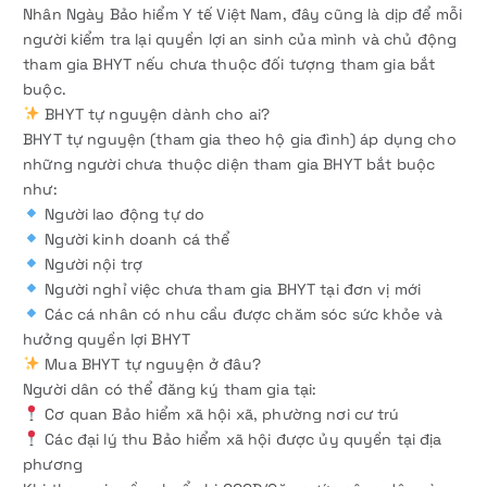
Nhân Ngày Bảo hiểm Y tế Việt Nam, đây cũng là dịp để mỗi
người kiểm tra lại quyền lợi an sinh của mình và chủ động
tham gia BHYT nếu chưa thuộc đối tượng tham gia bắt
buộc.
BHYT tự nguyện dành cho ai?
BHYT tự nguyện (tham gia theo hộ gia đình) áp dụng cho
những người chưa thuộc diện tham gia BHYT bắt buộc
như:
Người lao động tự do
Người kinh doanh cá thể
Người nội trợ
Người nghỉ việc chưa tham gia BHYT tại đơn vị mới
Các cá nhân có nhu cầu được chăm sóc sức khỏe và
hưởng quyền lợi BHYT
Mua BHYT tự nguyện ở đâu?
Người dân có thể đăng ký tham gia tại:
Cơ quan Bảo hiểm xã hội xã, phường nơi cư trú
Các đại lý thu Bảo hiểm xã hội được ủy quyền tại địa
phương