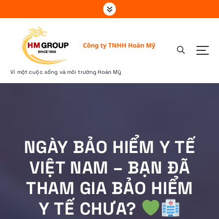
S
k
i
p
t
o
c
Vì một cuộc sống và môi trường Hoàn Mỹ
o
n
t
e
n
t
NGÀY BẢO HIỂM Y TẾ
VIỆT NAM – BẠN ĐÃ
THAM GIA BẢO HIỂM
Y TẾ CHƯA?