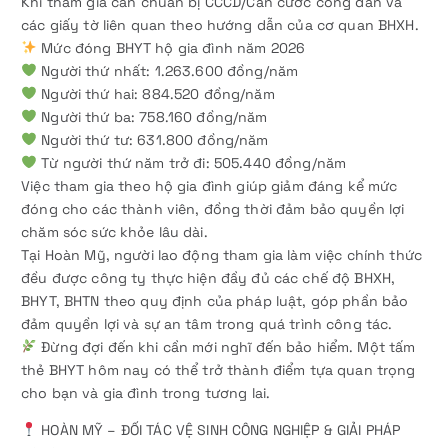
Khi tham gia cần chuẩn bị CCCD/Căn cước công dân và
các giấy tờ liên quan theo hướng dẫn của cơ quan BHXH.
Mức đóng BHYT hộ gia đình năm 2026
Người thứ nhất: 1.263.600 đồng/năm
Người thứ hai: 884.520 đồng/năm
Người thứ ba: 758.160 đồng/năm
Người thứ tư: 631.800 đồng/năm
Từ người thứ năm trở đi: 505.440 đồng/năm
Việc tham gia theo hộ gia đình giúp giảm đáng kể mức
đóng cho các thành viên, đồng thời đảm bảo quyền lợi
chăm sóc sức khỏe lâu dài.
Tại Hoàn Mỹ, người lao động tham gia làm việc chính thức
đều được công ty thực hiện đầy đủ các chế độ BHXH,
BHYT, BHTN theo quy định của pháp luật, góp phần bảo
đảm quyền lợi và sự an tâm trong quá trình công tác.
Đừng đợi đến khi cần mới nghĩ đến bảo hiểm. Một tấm
thẻ BHYT hôm nay có thể trở thành điểm tựa quan trọng
cho bạn và gia đình trong tương lai.
HOÀN MỸ – ĐỐI TÁC VỆ SINH CÔNG NGHIỆP & GIẢI PHÁP