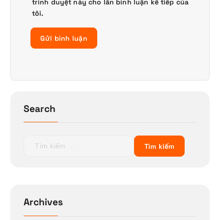
trình duyệt này cho lần bình luận kế tiếp của
tôi.
Search
T
ì
m
k
i
ế
Archives
m
c