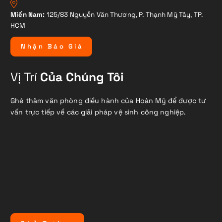
Miền Nam:
125/83 Nguyễn Văn Thương, P. Thạnh Mỹ Tây, TP.
HCM
N
h
ậ
n
B
á
o
G
i
á
Vị Trí
Của Chúng Tôi
Ghé thăm văn phòng điều hành của Hoàn Mỹ để được tư
vấn trực tiếp về các giải pháp vệ sinh công nghiệp.