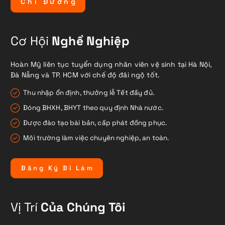
C
h
ỉ
Đ
ư
ờ
n
g
Cơ Hội
Nghề Nghiệp
Hoàn Mỹ liên tục tuyển dụng nhân viên vệ sinh tại Hà Nội,
Đà Nẵng và TP. HCM với chế độ đãi ngộ tốt.
Thu nhập ổn định, thưởng lễ Tết đầy đủ.
Đóng BHXH, BHYT theo quy định Nhà nước.
Được đào tạo bài bản, cấp phát đồng phục.
Môi trường làm việc chuyên nghiệp, an toàn.
Đ
ă
n
g
K
ý
Đ
i
L
à
m
Vị Trí
Của Chúng Tôi