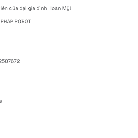
iên của đại gia đình Hoàn Mỹ!
I PHÁP ROBOT
612587672
s