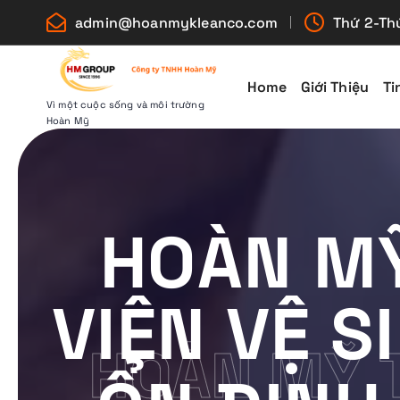
S
admin@hoanmykleanco.com
Thứ 2-Thứ
k
i
p
Home
Giới Thiệu
Ti
t
Vì một cuộc sống và môi trường
Hoàn Mỹ
o
c
o
n
HOÀN M
t
e
n
VIÊN VỆ S
t
HOÀN MỸ 