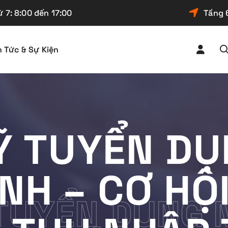
 7: 8:00 đến 17:00
Tầng 
n Tức & Sự Kiện
Ỹ TUYỂN DỤ
INH – CƠ HỘ
TUYỂN DỤNG N