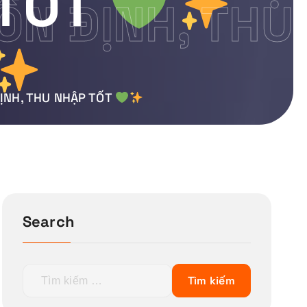
 TỐT
 ỔN ĐỊNH, THU
ĐỊNH, THU NHẬP TỐT
Search
T
ì