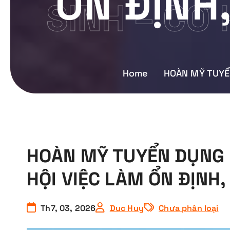
ỔN ĐỊNH
SINH – CƠ 
Home
HOÀN MỸ TUYỂN
HOÀN MỸ TUYỂN DỤNG N
HỘI VIỆC LÀM ỔN ĐỊNH
Th7, 03, 2026
Duc Huy
Chưa phân loại