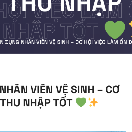
, THU NHẬP
HỘI VIỆC LÀM
NHẬP TỐT
 DỤNG NHÂN VIÊN VỆ SINH – CƠ HỘI VIỆC LÀM ỔN 
HÂN VIÊN VỆ SINH – CƠ
, THU NHẬP TỐT